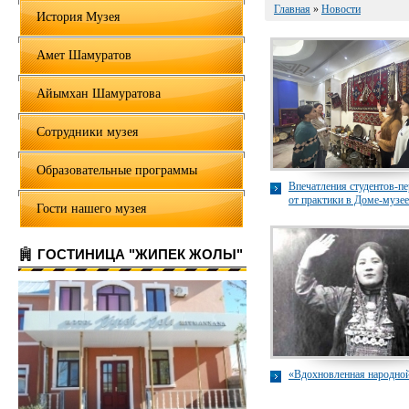
Главная
»
Новости
История Музея
Амет Шамуратов
Айымхан Шамуратова
Сотрудники музея
Образовательные программы
Впечатления студентов-п
от практики в Доме-музее
Гости нашего музея
Шамуратовых
ГОСТИНИЦА "ЖИПЕК ЖОЛЫ"
«Вдохновленная народной