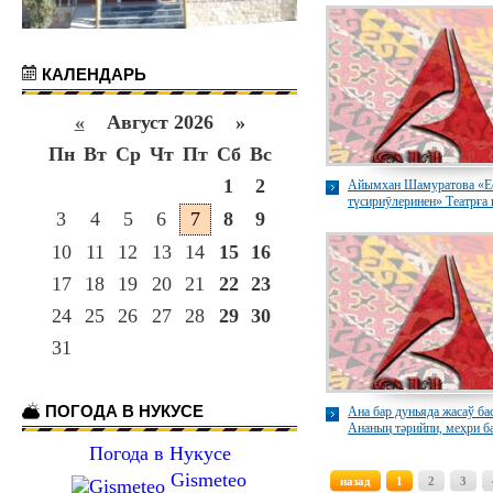
КАЛЕНДАРЬ
«
Август 2026 »
Пн
Вт
Ср
Чт
Пт
Сб
Вс
1
2
Айымхан Шамуратова «Е
түсириӯлеринен» Театрға 
3
4
5
6
7
8
9
10
11
12
13
14
15
16
17
18
19
20
21
22
23
24
25
26
27
28
29
30
31
ПОГОДА В НУКУСЕ
Ана бар дуньяда жасаў ба
Ананың тәрийпи, меҳри б
Погода в Нукусе
Gismeteo
назад
1
2
3