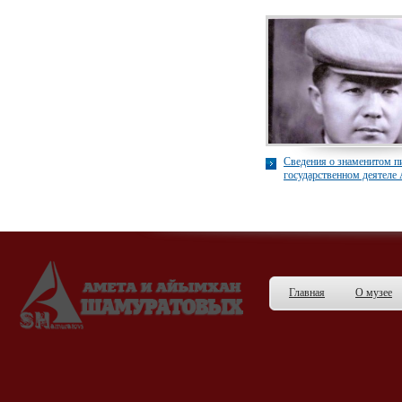
Сведения о знаменитом п
государственном деятеле
Шамуратове (1912-1953)
Главная
О музее