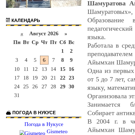
Шамуратова А
Шамуратовых»,
Образование 
КАЛЕНДАРЬ
педагогически
«
Август 2026 »
языка.
Пн
Вт
Ср
Чт
Пт
Сб
Вс
Работала в сре
1
2
преподавателем
3
4
5
6
7
8
9
Айымхан Шамур
10
11
12
13
14
15
16
Одна из первых
17
18
19
20
21
22
23
от 5 до 7 лет, 
24
25
26
27
28
29
30
языку, математи
31
Организовала э
Занимается бл
Собирает антикв
ПОГОДА В НУКУСЕ
В 2004 г. в ч
Погода в Нукусе
Айымхан Шамур
Gismeteo