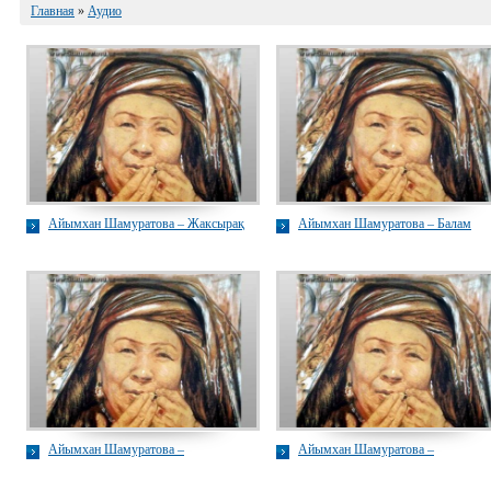
Главная
»
Аудио
Айымхан Шамуратова – Жаксырақ
Айымхан Шамуратова – Балам
Айымхан Шамуратова –
Айымхан Шамуратова –