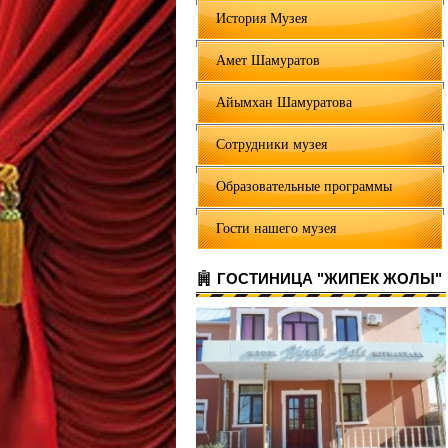
История Музея
Амет Шамуратов
Айымхан Шамуратова
Сотрудники музея
Образовательные программы
Гости нашего музея
ГОСТИНИЦА "ЖИПЕК ЖОЛЫ"