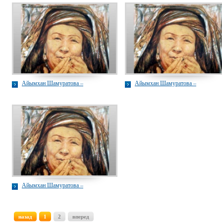
Айымхан Шамуратова –
Айымхан Шамуратова –
Айымхан Шамуратова –
назад
1
2
вперед