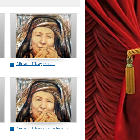
Айымхан Шамуратова –
Айымхан Шамуратова – Бозатаў