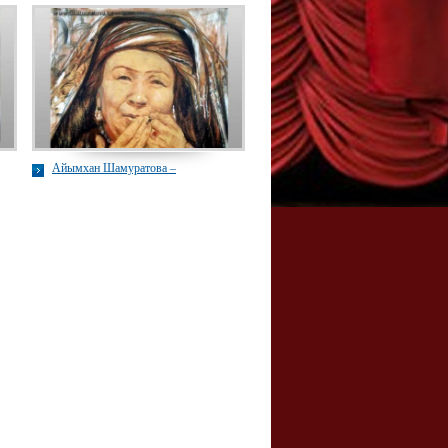
Айымхан Шамуратова –