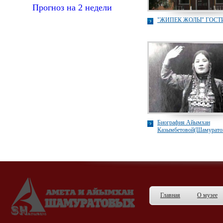
Прогноз на 2 недели
"ЖИПЕК ЖОЛЫ" ГОС
Биография Айымхан
Казымбетовой(Шамурато
Главная
О музее