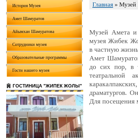
Главная
» Музей
История Музея
Амет Шамуратов
Музей Амета и
Айымхан Шамуратова
музея Жибек Жо
Сотрудники музея
в частную жизн
Амет Шамуратов
Образовательные программы
до сих пор, в 
Гости нашего музея
театральной 
каракалпакски
ГОСТИНИЦА "ЖИПЕК ЖОЛЫ"
драматургов. О
Для посещения м