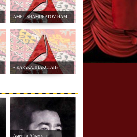
AMET SHAMURATOV HAM
AYIMXAN SHAMURATOVA
« ҚАРАҚАЛПАҚСТАН»
ТЕЛКАНАЛЫ
«АССАЛАЛАЎМА
ӘЛЕЙКУМ,
ҚАРАҚАЛПАҚСТАН»
көрсетиўи «Қарақалпақнама»
Амета и Айымхан