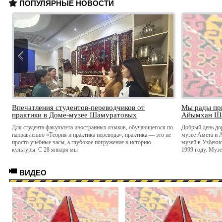
ПОПУЛЯРНЫЕ НОВОСТИ
Впечатления студентов-переводчиков от
Мы рады при
практики в Доме-музее Шамуратовых
Айымхан Ш
Для студента факультета иностранных языков, обучающегося по
Добрый день до
направлению «Теория и практика перевода», практика — это не
музее Амета и 
просто учебные часы, а глубокое погружение в историю
музей в Узбекис
культуры. С 28 января мы
1999 году. Муз
ВИДЕО