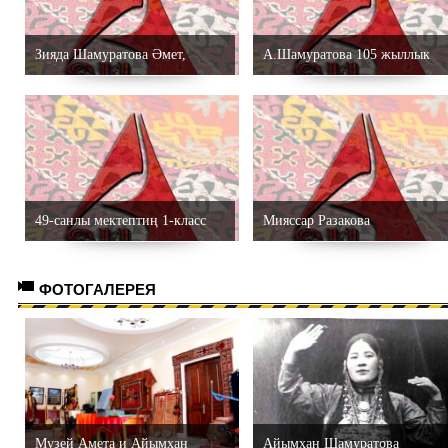
Зияда Шамуратова Әмет,
А.Шамуратова 105 жыллык
Айымхан Шамуратовлардыӊ
консерти
төртиншы қызы
49-санлы мектептиң 1-класс
Мияссар Разакова
оқыўшылары Жалғасбаева
ФОТОГАЛЕРЕЯ
Макарья ҳәм Избасаров
Халмурат.
Музей Амета и Айымхан
Айымхан Шамуратова