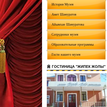
История Музея
Амет Шамуратов
Айымхан Шамуратова
Сотрудники музея
Образовательные программы
Гости нашего музея
ГОСТИНИЦА "ЖИПЕК ЖОЛЫ"