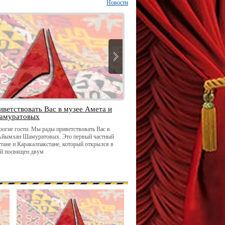
Новости
ветствовать Вас в музее Амета и
Очень трудно терять близки
амуратовых
рогие гости. Мы рады приветствовать Вас в
Очень трудно терять близких, родны
Айымхан Шамуратовых. Это первый частный
привыкаем к ним, и когда они уходят
тане и Каракалпакстане, который открылся в
на земле. В январе этого года будет 1
ей посвящен двум
моей сестры Зульфии