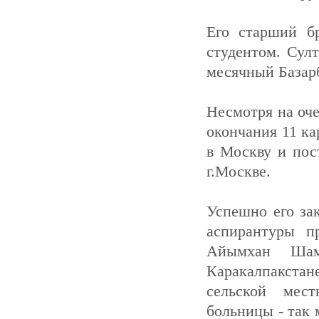
Его старший бр
студентом. Сул
месячный Базарб
Несмотря на оче
окончания 11 ка
в Москву и пос
г.Москве.
Успешно его за
аспирантуры п
Айымхан Шам
Каракалпакстан
сельской мест
больницы - так м