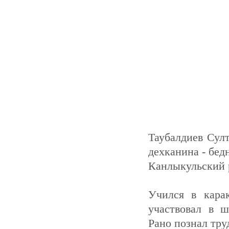
Таубалдиев Султ
дехканина - бед
Канлыкульский р
Учился в карак
участвовал в ш
Рано познал труд