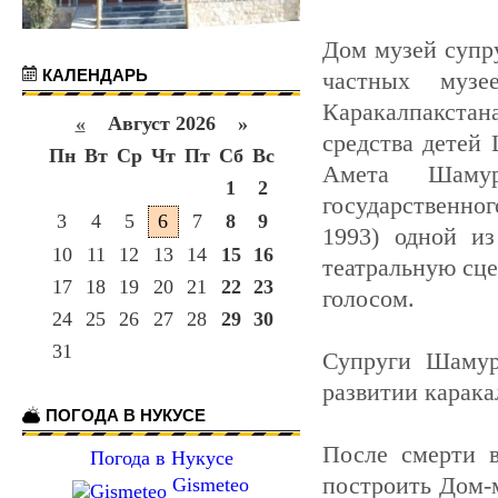
Дом музей супр
КАЛЕНДАРЬ
частных музее
Каракалпакста
«
Август 2026 »
средства детей
Пн
Вт
Ср
Чт
Пт
Сб
Вс
Амета Шамура
1
2
государственно
3
4
5
6
7
8
9
1993) одной и
10
11
12
13
14
15
16
театральную сце
17
18
19
20
21
22
23
голосом.
24
25
26
27
28
29
30
31
Супруги Шамур
развитии карака
ПОГОДА В НУКУСЕ
После смерти 
Погода в Нукусе
построить Дом-
Gismeteo