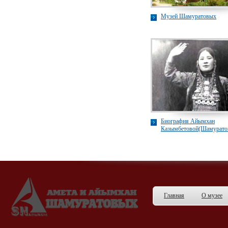
Музей Шамуратовых
Биография Айымхан
Казымбетовой(Шамурато
Главная
О музее