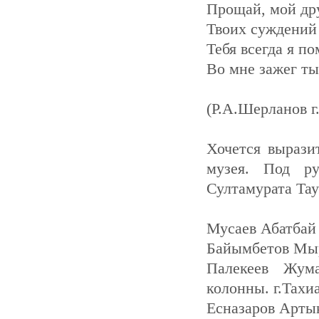
Прощай, мой дру
Твоих суждений
Тебя всегда я по
Во мне зажег ты
(Р.А.Шерланов г.
Хочется вырази
музея. Под ру
Султамурата Тау
Мусаев Абатбай 
Байымбетов Мырз
Палекеев Жум
колонны. г.Тахи
Есназаров Арты