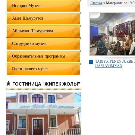
Главная
» Материалы за 19.0
История Музея
Амет Шамуратов
Айымхан Шамуратова
Сотрудники музея
Образовательные программы
TARIYX PENEN JÚZBE-
HÁM AYIMXAN
Гости нашего музея
SHAMURATOVLAR ÚY
DÁRGAYINDA UMITIL
ÁMELIYAT
ГОСТИНИЦА "ЖИПЕК ЖОЛЫ"