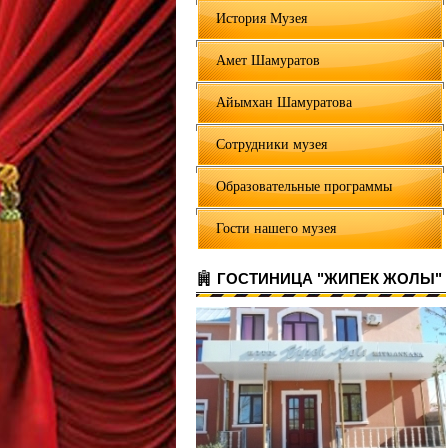
История Музея
Амет Шамуратов
Айымхан Шамуратова
Сотрудники музея
Образовательные программы
Гости нашего музея
ГОСТИНИЦА "ЖИПЕК ЖОЛЫ"