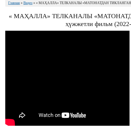
Главная
»
Видео
» « МАҲАЛЛА» ТЕЛКАНАЛЫ «МАТОНАТДАН ТИКЛАНГАН УМР
« МАҲАЛЛА» ТЕЛКАНАЛЫ «МАТОНАТ
ҳүжжетли фильм (2022