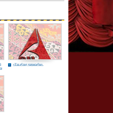
й
«Үш аўлад ушрасыўы».
ти