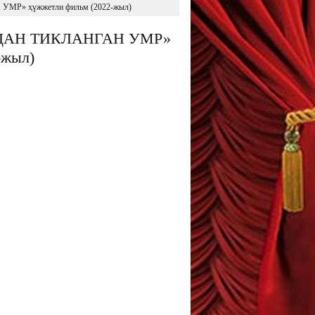
» ҳүжжетли фильм (2022-жыл)
ДАН ТИКЛАНГАН УМР»
-жыл)