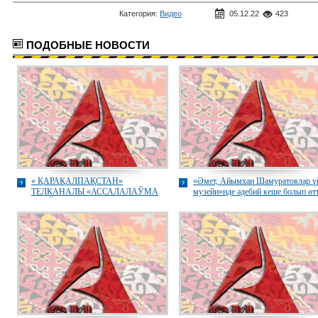
Категория:
Видео
05.12.22
423
ПОДОБНЫЕ НОВОСТИ
« ҚАРАҚАЛПАҚСТАН»
«Әмет, Айымхан Шамуратовлар ү
ТЕЛКАНАЛЫ «АССАЛАЛАЎМА
музейи»нде әдебий кеше болып өт
ӘЛЕЙКУМ, ҚАРАҚАЛПАҚСТАН»
көрсетиўи «Қарақалпақнама»
рубрикасы (2022-жыл)