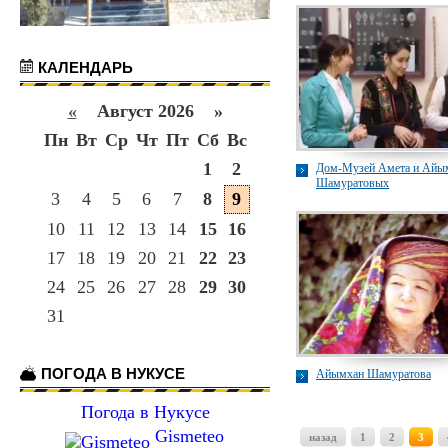
Шамуратовой
КАЛЕНДАРЬ
«
Август 2026 »
Пн
Вт
Ср
Чт
Пт
Сб
Вс
1
2
Дом-Музей Амета и Айы
Шамуратовых
3
4
5
6
7
8
9
10
11
12
13
14
15
16
17
18
19
20
21
22
23
24
25
26
27
28
29
30
31
ПОГОДА В НУКУСЕ
Айымхан Шамуратова
Погода в Нукусе
Gismeteo
назад
1
2
3