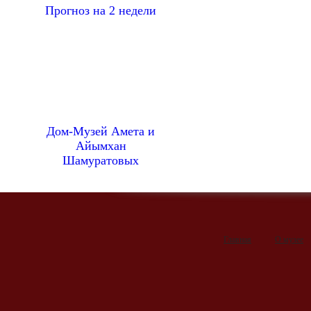
Прогноз на 2 недели
Дом-Музей Амета и
Айымхан
Шамуратовых
Главная
О музее